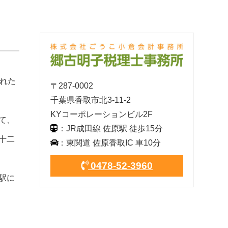
れた
〒287-0002
千葉県香取市北3-11-2
KYコーポレーションビル2F
て、
：JR成田線 佐原駅 徒歩15分
十二
：東関道 佐原香取IC 車10分
0478-52-3960
駅に