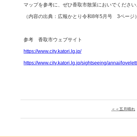
マップを参考に、ぜひ香取市散策においでください
（内容の出典：広報かとり令和8年5月号 3ページ
参考 香取市ウェブサイト
https://www.city.katori.lg.jp/
https://www.city.katori.lg.jp/sightseeing/annai/lovelett
＜＜五月晴れ