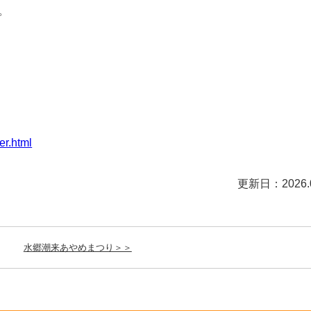
。
）
er.html
更新日：2026.0
水郷潮来あやめまつり＞＞