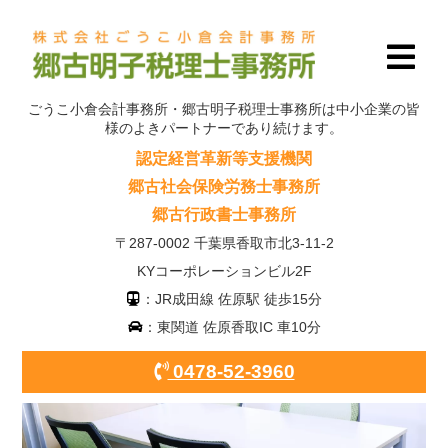
ごうこ小倉会計事務所・郷古明子税理士事務所は中小企業の皆
様のよきパートナーであり続けます。
認定経営革新等支援機関
郷古社会保険労務士事務所
郷古行政書士事務所
〒287-0002 千葉県香取市北3-11-2
KYコーポレーションビル2F
：JR成田線 佐原駅 徒歩15分
：東関道 佐原香取IC 車10分
0478-52-3960