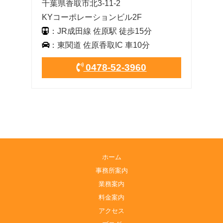
千葉県香取市北3-11-2
KYコーポレーションビル2F
：JR成田線 佐原駅 徒歩15分
：東関道 佐原香取IC 車10分
0478-52-3960
ホーム
事務所案内
業務案内
料金案内
アクセス