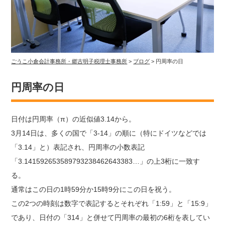
ごうこ小倉会計事務所・郷古明子税理士事務所
>
ブログ
>
円周率の日
円周率の日
日付は円周率（π）の近似値3.14から。
3月14日は、多くの国で「3-14」の順に（特にドイツなどでは
「3.14」と）表記され、円周率の小数表記
「3.141592653589793238462643383…」の上3桁に一致す
る。
通常はこの日の1時59分か15時9分にこの日を祝う。
この2つの時刻は数字で表記するとそれぞれ「1:59」と「15:9」
であり、日付の「314」と併せて円周率の最初の6桁を表してい