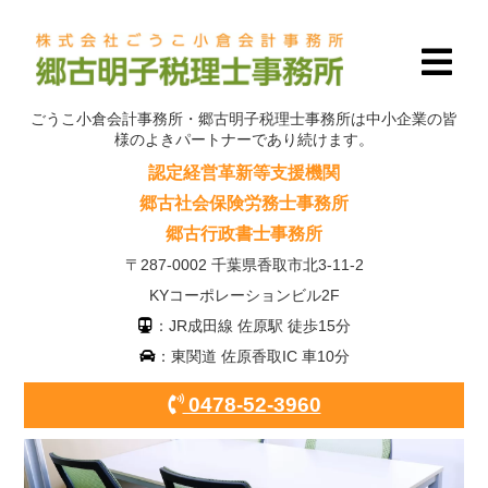
ごうこ小倉会計事務所・郷古明子税理士事務所は中小企業の皆
様のよきパートナーであり続けます。
認定経営革新等支援機関
郷古社会保険労務士事務所
郷古行政書士事務所
〒287-0002 千葉県香取市北3-11-2
KYコーポレーションビル2F
：JR成田線 佐原駅 徒歩15分
：東関道 佐原香取IC 車10分
0478-52-3960