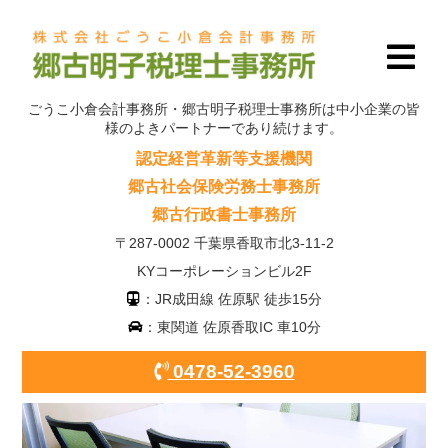
ごうこ小倉会計事務所・郷古明子税理士事務所は中小企業の皆
様のよきパートナーであり続けます。
認定経営革新等支援機関
郷古社会保険労務士事務所
郷古行政書士事務所
〒287-0002 千葉県香取市北3-11-2
KYコーポレーションビル2F
：JR成田線 佐原駅 徒歩15分
：東関道 佐原香取IC 車10分
0478-52-3960