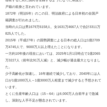
徴収するために国民を登録するようになった制度が、
戸籍の前身と言われています。
1872年（明治5年）のこの日、明治政府による日本初の全国戸
籍調査が行われました。
当時の人口は男1679万6158人、女1631万4667人で合計3311万
825人でした。
2015年（平成27年）の国勢調査による日本の総人口は1億2709
万4745人で、9000万人以上増えたことになります。
一方約10年後の現在においては、2025年1月1日時点で1億2065
万3227人（前年比91万人減）と、減少幅が過去最大となりまし
た。
少子高齢化が加速し、16年連続で減少しており、2040年には人
口が1億1000万人～1億3000万人程度まで減少すると予想されて
います。
とくに生産年齢人口は（15～64）は6,000万人台前半まで急減
し、深刻な人手不足が懸念されています。