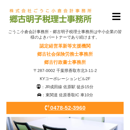
ごうこ小倉会計事務所・郷古明子税理士事務所は中小企業の皆
様のよきパートナーであり続けます。
認定経営革新等支援機関
郷古社会保険労務士事務所
郷古行政書士事務所
〒287-0002 千葉県香取市北3-11-2
KYコーポレーションビル2F
：JR成田線 佐原駅 徒歩15分
：東関道 佐原香取IC 車10分
0478-52-3960