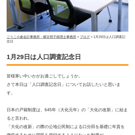
ごうこ小倉会計事務所・郷古明子税理士事務所
>
ブログ
>
1月29日は人口調査記
念日
1月29日は人口調査記念日
皆様寒い中いかがお過ごしでしょうか。
さて本日は「人口調査記念日」についてお話したいと思いま
す。
日本の戸籍制度は、645年（大化元年）の「大化の改新」に始ま
ると言われ、
「大化の改新」の際の公地公民制による口分田を基礎に年貢を