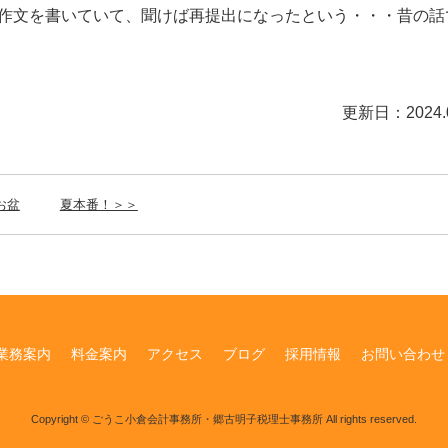
作文を書いていて、聞けば再提出になったという・・・昔の話
更新日：2024.0
お盆
夏本番！＞＞
業務案内
料金案内
アクセス
ブログ
採用情報
お問い合わせ
Copyright © ごうこ小倉会計事務所・郷古明子税理士事務所 All rights reserved.