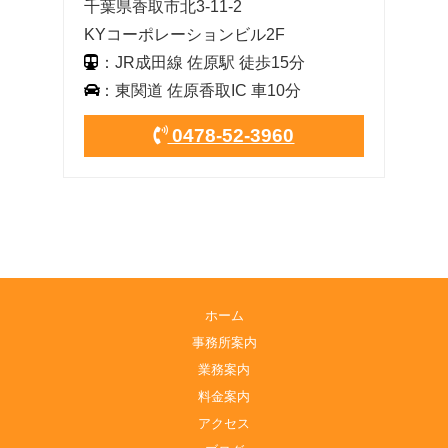
千葉県香取市北3-11-2
KYコーポレーションビル2F
：JR成田線 佐原駅 徒歩15分
：東関道 佐原香取IC 車10分
0478-52-3960
ホーム
事務所案内
業務案内
料金案内
アクセス