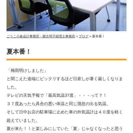
ごうこ小倉会計事務所・郷古明子税理士事務所
>
ブログ
>
夏本番！
夏本番！
「梅雨明けしました」
と聞こえた途端にビックリするほど日差しが暑く厳しくなりま
した。
テレビの天気予報で「最高気温37度」・・・って？！
３７度あったら具合の悪い体温と同じ溜息の出る気温。
そして日中お店の駐車場に止めた車の外気温計は４０度を軽く
超えていました。
夏が来た！！と楽しみにしていた「夏」じゃなくなったと思う