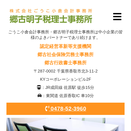
ごうこ小倉会計事務所・郷古明子税理士事務所は中小企業の皆
様のよきパートナーであり続けます。
認定経営革新等支援機関
郷古社会保険労務士事務所
郷古行政書士事務所
〒287-0002 千葉県香取市北3-11-2
KYコーポレーションビル2F
：JR成田線 佐原駅 徒歩15分
：東関道 佐原香取IC 車10分
0478-52-3960