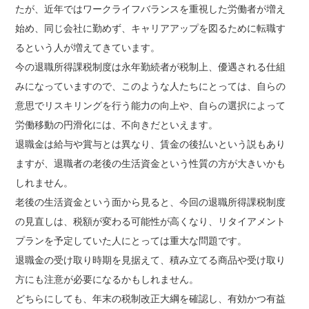
たが、近年ではワークライフバランスを重視した労働者が増え
始め、同じ会社に勤めず、キャリアアップを図るために転職す
るという人が増えてきています。
今の退職所得課税制度は永年勤続者が税制上、優遇される仕組
みになっていますので、このような人たちにとっては、自らの
意思でリスキリングを行う能力の向上や、自らの選択によって
労働移動の円滑化には、不向きだといえます。
退職金は給与や賞与とは異なり、賃金の後払いという説もあり
ますが、退職者の老後の生活資金という性質の方が大きいかも
しれません。
老後の生活資金という面から見ると、今回の退職所得課税制度
の見直しは、税額が変わる可能性が高くなり、リタイアメント
プランを予定していた人にとっては重大な問題です。
退職金の受け取り時期を見据えて、積み立てる商品や受け取り
方にも注意が必要になるかもしれません。
どちらにしても、年末の税制改正大綱を確認し、有効かつ有益