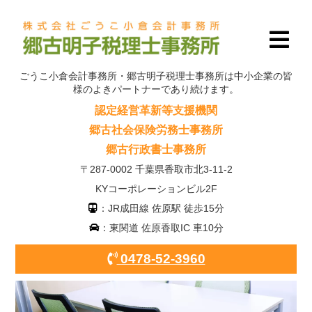
ごうこ小倉会計事務所・郷古明子税理士事務所は中小企業の皆
様のよきパートナーであり続けます。
認定経営革新等支援機関
郷古社会保険労務士事務所
郷古行政書士事務所
〒287-0002 千葉県香取市北3-11-2
KYコーポレーションビル2F
：JR成田線 佐原駅 徒歩15分
：東関道 佐原香取IC 車10分
0478-52-3960