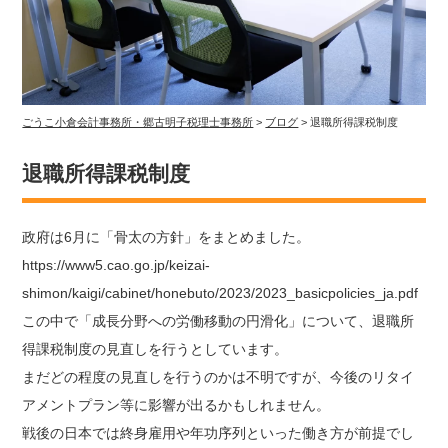
ごうこ小倉会計事務所・郷古明子税理士事務所
>
ブログ
>
退職所得課税制度
退職所得課税制度
政府は6月に「骨太の方針」をまとめました。
https://www5.cao.go.jp/keizai-
shimon/kaigi/cabinet/honebuto/2023/2023_basicpolicies_ja.pdf
この中で「成長分野への労働移動の円滑化」について、退職所
得課税制度の見直しを行うとしています。
まだどの程度の見直しを行うのかは不明ですが、今後のリタイ
アメントプラン等に影響が出るかもしれません。
戦後の日本では終身雇用や年功序列といった働き方が前提でし