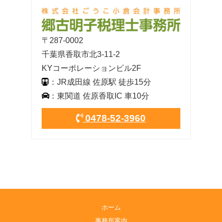
〒287-0002
千葉県香取市北3-11-2
KYコーポレーションビル2F
：JR成田線 佐原駅 徒歩15分
：東関道 佐原香取IC 車10分
0478-52-3960
ホーム
事務所案内