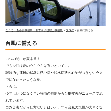
ごうこ小倉会計事務所・郷古明子税理士事務所
>
ブログ
>
台風に備える
台風に備える
いつの間にか夏本番！
でも今回は夏のウキウキは置いといて。。
記録的な連日の猛暑に熱中症や脱水症状の心配がつきない今ま
でになかったような夏。
さらに、
今年はいつになく早い梅雨の時期から台風被害がニュースで流
れています。
自然災害だから仕方ないとはいえ、年々台風の規模が大きくな