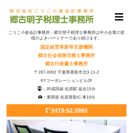
ごうこ小倉会計事務所・郷古明子税理士事務所は中小企業の皆
様のよきパートナーであり続けます。
認定経営革新等支援機関
郷古社会保険労務士事務所
郷古行政書士事務所
〒287-0002 千葉県香取市北3-11-2
KYコーポレーションビル2F
：JR成田線 佐原駅 徒歩15分
：東関道 佐原香取IC 車10分
0478-52-3960