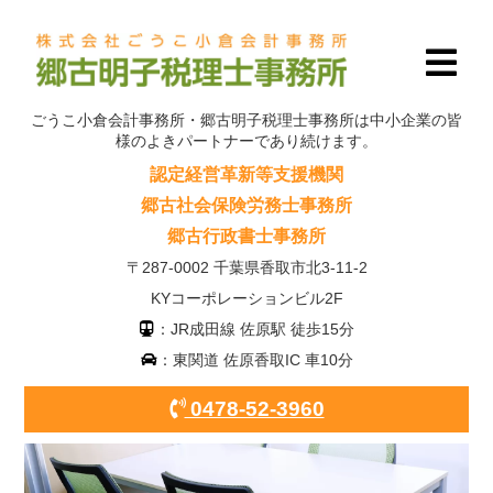
ごうこ小倉会計事務所・郷古明子税理士事務所は中小企業の皆
様のよきパートナーであり続けます。
認定経営革新等支援機関
郷古社会保険労務士事務所
郷古行政書士事務所
〒287-0002 千葉県香取市北3-11-2
KYコーポレーションビル2F
：JR成田線 佐原駅 徒歩15分
：東関道 佐原香取IC 車10分
0478-52-3960