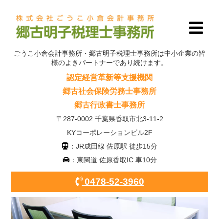
ごうこ小倉会計事務所・郷古明子税理士事務所は中小企業の皆
様のよきパートナーであり続けます。
認定経営革新等支援機関
郷古社会保険労務士事務所
郷古行政書士事務所
〒287-0002 千葉県香取市北3-11-2
KYコーポレーションビル2F
：JR成田線 佐原駅 徒歩15分
：東関道 佐原香取IC 車10分
0478-52-3960