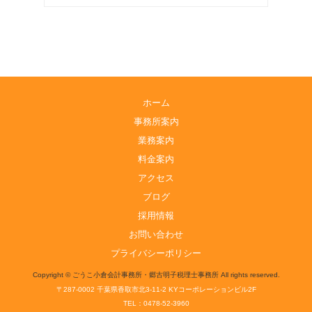
ホーム
事務所案内
業務案内
料金案内
アクセス
ブログ
採用情報
お問い合わせ
プライバシーポリシー
Copyright © ごうこ小倉会計事務所・郷古明子税理士事務所 All rights reserved.
〒287-0002 千葉県香取市北3-11-2 KYコーポレーションビル2F
TEL：0478-52-3960