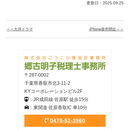
更新日：2025.09.25
＜＜大河ドラマ
iPhone発売間近＞＞
〒287-0002
千葉県香取市北3-11-2
KYコーポレーションビル2F
：JR成田線 佐原駅 徒歩15分
：東関道 佐原香取IC 車10分
0478-52-3960