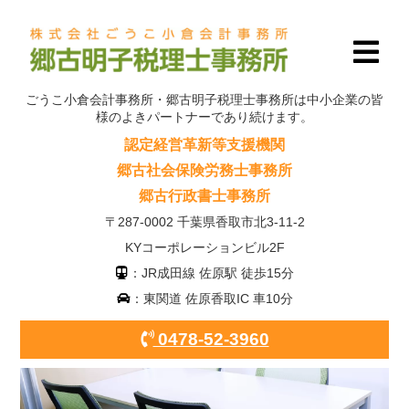
ごうこ小倉会計事務所・郷古明子税理士事務所は中小企業の皆
様のよきパートナーであり続けます。
認定経営革新等支援機関
郷古社会保険労務士事務所
郷古行政書士事務所
〒287-0002 千葉県香取市北3-11-2
KYコーポレーションビル2F
：JR成田線 佐原駅 徒歩15分
：東関道 佐原香取IC 車10分
0478-52-3960