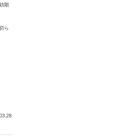
効期
切ら
3.28