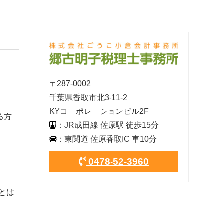
〒287-0002
千葉県香取市北3-11-2
KYコーポレーションビル2F
る方
：JR成田線 佐原駅 徒歩15分
：東関道 佐原香取IC 車10分
0478-52-3960
とは