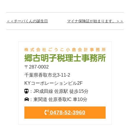
＜＜チーバくんの誕生日
マイナ保険証が始まります。＞＞
〒287-0002
千葉県香取市北3-11-2
KYコーポレーションビル2F
：JR成田線 佐原駅 徒歩15分
：東関道 佐原香取IC 車10分
0478-52-3960