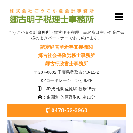
ごうこ小倉会計事務所・郷古明子税理士事務所は中小企業の皆
様のよきパートナーであり続けます。
認定経営革新等支援機関
郷古社会保険労務士事務所
郷古行政書士事務所
〒287-0002 千葉県香取市北3-11-2
KYコーポレーションビル2F
：JR成田線 佐原駅 徒歩15分
：東関道 佐原香取IC 車10分
0478-52-3960