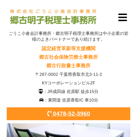
ごうこ小倉会計事務所・郷古明子税理士事務所は中小企業の皆
様のよきパートナーであり続けます。
認定経営革新等支援機関
郷古社会保険労務士事務所
郷古行政書士事務所
〒287-0002 千葉県香取市北3-11-2
KYコーポレーションビル2F
：JR成田線 佐原駅 徒歩15分
：東関道 佐原香取IC 車10分
0478-52-3960