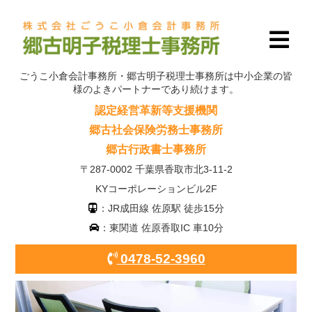
ごうこ小倉会計事務所・郷古明子税理士事務所は中小企業の皆
様のよきパートナーであり続けます。
認定経営革新等支援機関
郷古社会保険労務士事務所
郷古行政書士事務所
〒287-0002 千葉県香取市北3-11-2
KYコーポレーションビル2F
：JR成田線 佐原駅 徒歩15分
：東関道 佐原香取IC 車10分
0478-52-3960