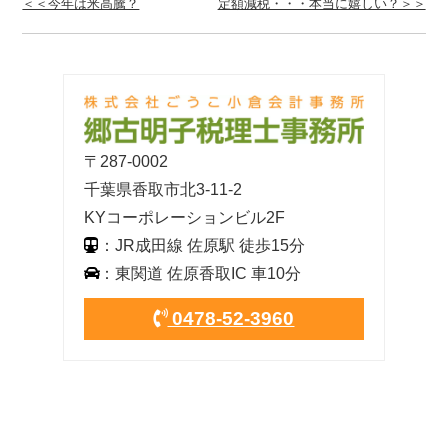
＜＜今年は米高騰？
定額減税・・・本当に嬉しい？＞＞
〒287-0002
千葉県香取市北3-11-2
KYコーポレーションビル2F
：JR成田線 佐原駅 徒歩15分
：東関道 佐原香取IC 車10分
0478-52-3960