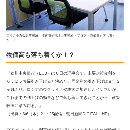
ごうこ小倉会計事務所・郷古明子税理士事務所
>
ブログ
>
物価高も落ち着く
か！？
物価高も落ち着くか！？
『欧州中央銀行（ECB）は６日の理事会で、主要政策金利を
０．２５％幅引き下げると決めた。同金利の引き下げは８年３
ヶ月ぶり。ロシアのウクライナ侵攻後に加速したインフレが、
これまでの利上げの効果などで落ち着いてきたことから、政策
転換に踏み切る。』
（出典：6/6（木）21：25配信 朝日新聞DIGITAL HP）