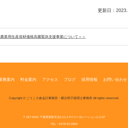
更新日：2023.1
県農業用生産資材価格高騰緊急支援事業について＞＞
業務案内
料金案内
アクセス
ブログ
採用情報
お問い合わせ
Copyright © ごうこ小倉会計事務所・郷古明子税理士事務所 All rights reserved.
〒287-0002 千葉県香取市北3-11-2 KYコーポレーションビル2F
TEL：0478-52-3960