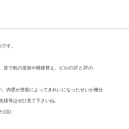
のです。
皆で机の追加や模様替え、ビルの1Fと2Fの
すが、内壁が塗装によってきれいになったせいか幾分
先様等はぜひ見て下さいね。
(泣)