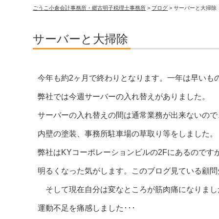
ごうこ小倉会計事務所・郷古明子税理士事務所
>
ブログ
>
サーバーと大掃除
サーバーと大掃除
今年も約2ヶ月で終わりとなります。一年は早いも
弊社では今週サーバーの入れ替えがありました。
サーバーの入れ替えの間は通常業務が出来ないので、
内壁の塗装、事務所駐車場の草取り等をしました。
弊社はKYコーポレーションビルの2Fにあるので
明るくなった気がします。このブログ見ている顧問
そして現在自分は変なところが筋肉痛になりました
運動不足を痛感しました･･･