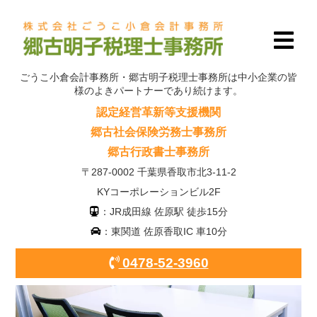
ごうこ小倉会計事務所・郷古明子税理士事務所は中小企業の皆
様のよきパートナーであり続けます。
認定経営革新等支援機関
郷古社会保険労務士事務所
郷古行政書士事務所
〒287-0002 千葉県香取市北3-11-2
KYコーポレーションビル2F
：JR成田線 佐原駅 徒歩15分
：東関道 佐原香取IC 車10分
0478-52-3960