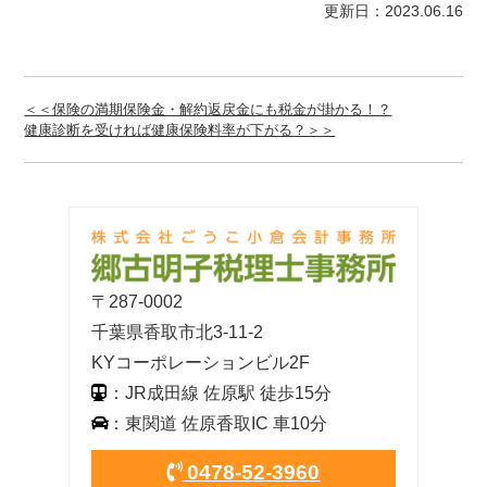
更新日：2023.06.16
＜＜保険の満期保険金・解約返戻金にも税金が掛かる！？
健康診断を受ければ健康保険料率が下がる？＞＞
〒287-0002
千葉県香取市北3-11-2
KYコーポレーションビル2F
：JR成田線 佐原駅 徒歩15分
：東関道 佐原香取IC 車10分
0478-52-3960