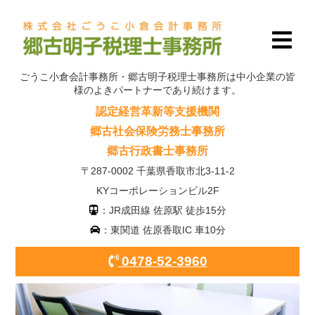
ごうこ小倉会計事務所・郷古明子税理士事務所は中小企業の皆
様のよきパートナーであり続けます。
認定経営革新等支援機関
郷古社会保険労務士事務所
郷古行政書士事務所
〒287-0002 千葉県香取市北3-11-2
KYコーポレーションビル2F
：JR成田線 佐原駅 徒歩15分
：東関道 佐原香取IC 車10分
0478-52-3960