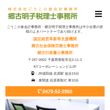
ごうこ小倉会計事務所・郷古明子税理士事務所は中小企業の皆
様のよきパートナーであり続けます。
認定経営革新等支援機関
郷古社会保険労務士事務所
郷古行政書士事務所
〒287-0002 千葉県香取市北3-11-2
KYコーポレーションビル2F
：JR成田線 佐原駅 徒歩15分
：東関道 佐原香取IC 車10分
0478-52-3960